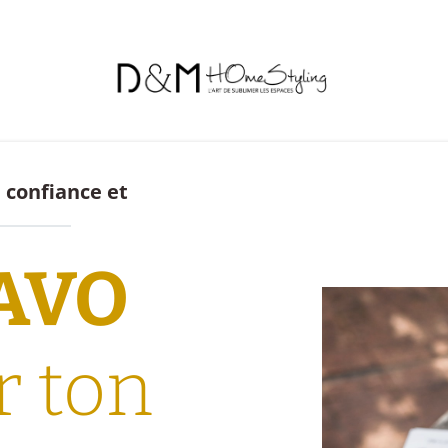
 confiance et
AVO
r ton