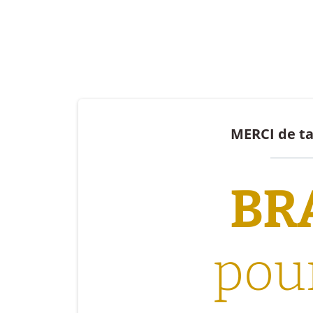
MERCI de ta
BR
pou