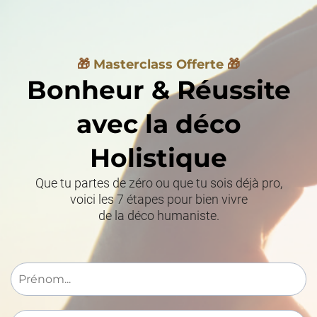
🎁
Masterclass Offerte
🎁
Bonheur & Réussite
avec la déco
Holistique
Que tu partes de zéro ou que tu sois déjà pro,
voici les 7 étapes pour bien vivre
de la déco humaniste.